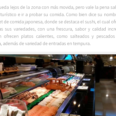
ueda lejos de la zona con más movida, pero vale la pena sal
o turístico e ir a probar su comida. Como bien dice su nomb
et de comida japonesa, donde se destaca el sushi, el cual o
s sus variedades, con una frescura, sabor y calidad incre
n ofrecen platos calientes, como salteados y pescados
, además de variedad de entradas en tempura.