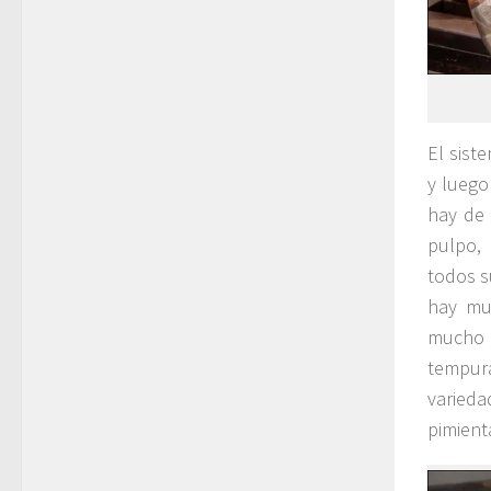
El sist
y luego
hay de 
pulpo, 
todos s
hay mu
mucho y
tempur
varieda
pimienta