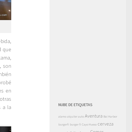
ebida,
ad que
kama,
, son
ambién
probé
es en
otras
NUBE DE ETIQUETAS
 a la
Aventura
alamo
alquiler auto
Bal Harbor
cerveza
burgerfi
burger fi
Cayo Hueso
Comer