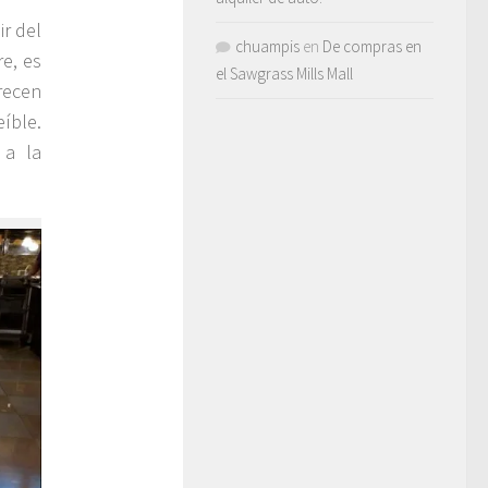
ir del
chuampis
en
De compras en
re, es
el Sawgrass Mills Mall
frecen
íble.
 a la