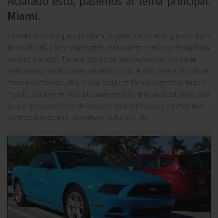
Aclarado esto, pasemos al tema principal:
Miami
.
Cuando uno dice que va a
Miami,
la gente piensa en lo que era Miami
en los 80 y 90, y tiene esa imagen en la cabeza. Pero hoy en día
Miami
cambio, y mucho. Tiene su distrito de arte (
Wynwood),
donde se
realizan muchos festivales y muestras todo el año; tiene el festival de
música electrónica
Ultra
, el cual cada vez lleva mas gente de todo el
mundo, para ver en vivo a los mejores DJ’s; el
Miami Boat Show,
que
es una gran exposición de barcos y toda la náutica; y muchos mas
eventos de todo tipo, deportivos, culturales, etc.