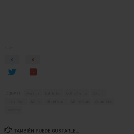
SHARE
0
0
Etiquetas:
Aventura
Bal Harbor
Collins Avenue
Dolphin
Lincoln Road
Miami
Miami Beach
Miami Heats
Ocean Drive
Sawgrass
TAMBIÉN PUEDE GUSTARLE...