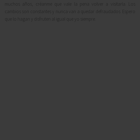
muchos años, créanme que vale la pena volver a visitarla. Los
cambios son constantes y nunca van a quedar defraudados. Espero
que lo hagan y disfruten al igual que yo siempre.