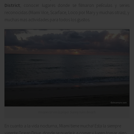
District
; conocer lugares donde se filmaron películas y series
reconocidas (Miami Vice, Scarface, Loco por Mary y muchas otras); y
muchas mas actividades para todos los gustos.
Amanecer en la playa. Sunny Isles Beach.
En cuanto a la vida nocturna,
Miami
tiene mucha! Esta la siempre
vigente
Ocean Drive
, donde se puede ir a comer y luego tomar algo