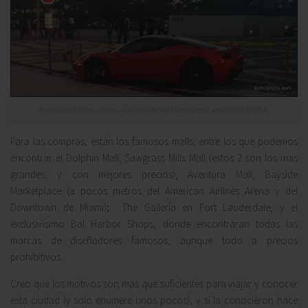
American Airlines Arena – La casa de los Miami Heat, equipo de la NBA.
Para las
compras
, están los famosos malls, entre los que podemos
encontrar el
Dolphin Mall, Sawgrass Mills Mall
(estos 2 son los mas
grandes, y con mejores precios),
Aventura Mall, Bayside
Marketplace
(a pocos metros del American Airlines Arena y del
Downtown de Miami)
;
The Gallería
en Fort Lauderdale, y el
exclusivísimo
Bal Harbor Shops,
donde encontraran todas las
marcas de diseñadores famosos, aunque todo a precios
prohibitivos.
Creo que los motivos son mas que suficientes para viajar y conocer
esta ciudad (y solo enumere unos pocos), y si la conocieron hace