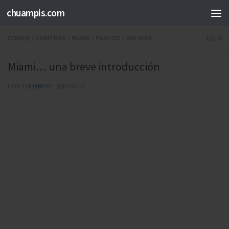
chuampis.com
COMER
/
COMPRAS
/
MIAMI
/
PASEOS
/
SALIDAS
0
Miami… una breve introducción
POR
CHUAMPIS
·
2015-04-08