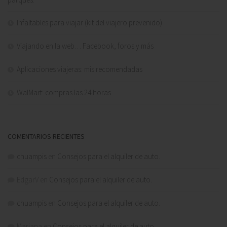
Infaltables para viajar (kit del viajero prevenido)
Viajando en la web… Facebook, foros y más
Aplicaciones viajeras: mis recomendadas
WalMart: compras las 24 horas
COMENTARIOS RECIENTES
chuampis
en
Consejos para el alquiler de auto.
EdgarV
en
Consejos para el alquiler de auto.
chuampis
en
Consejos para el alquiler de auto.
Mariana
en
Consejos para el alquiler de auto.