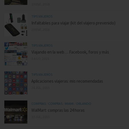
19 ENE, 2018
TIPS VIAJEROS
Infaltables para viajar (kit del viajero prevenido)
29 ENE, 2016
TIPS VIAJEROS
Viajando en la web… Facebook, foros y más
3 AGO, 2015
TIPS VIAJEROS
Aplicaciones viajeras: mis recomendadas
24 JUL, 2015
COMPRAS
/
COMPRAS
/
MIAMI
/
ORLANDO
WalMart: compras las 24 horas
10 JUL, 2015