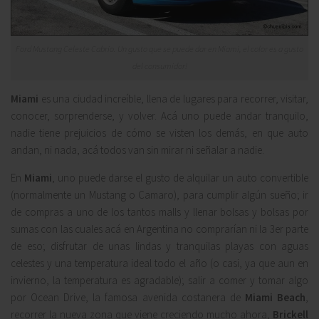
Ford Mustang Celeste Cabrio. Un gusto que se puede dar en Miami, el color es a gusto
del consumidor!
Miami
es una ciudad increíble, llena de lugares para recorrer, visitar,
conocer, sorprenderse, y volver. Acá uno puede andar tranquilo,
nadie tiene prejuicios de cómo se visten los demás, en que auto
andan, ni nada, acá todos van sin mirar ni señalar a nadie.
En
Miami
, uno puede darse el gusto de alquilar un auto convertible
(normalmente un Mustang o Camaro), para cumplir algún sueño; ir
de compras a uno de los tantos malls y llenar bolsas y bolsas por
sumas con las cuales acá en Argentina no comprarían ni la 3er parte
de eso; disfrutar de unas lindas y tranquilas playas con aguas
celestes y una temperatura ideal todo el año (o casi, ya que aun en
invierno, la temperatura es agradable); salir a comer y tomar algo
por Ocean Drive, la famosa avenida costanera de
Miami Beach
,
recorrer la nueva zona que viene creciendo mucho ahora,
Brickell