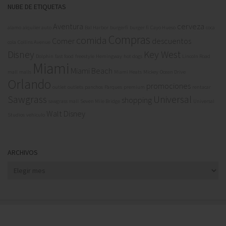
NUBE DE ETIQUETAS
Aventura
cerveza
alamo
alquiler auto
Bal Harbor
burgerfi
burger fi
Cayo Hueso
coca
Compras
comida
Comer
descuentos
cola
Collins Avenue
Disney
Key West
Dolphin
fast food
freestyle
Hemingway
hot dogs
Lincoln Road
Miami
Miami Beach
mall
malls
Miami Heats
Mickey
Ocean Drive
Orlando
promociones
outlet
outlets
panchos
Parques
premium
rentacar
Sawgrass
Universal
shopping
sawgrass mall
Seven Mile Bridge
Universal
Walt Disney
Studios
vehiculo
ARCHIVOS
Archivos