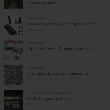
compras y parques.
19 ENE, 2018
TIPS VIAJEROS
Infaltables para viajar (kit del viajero prevenido)
29 ENE, 2016
TIPS VIAJEROS
Viajando en la web… Facebook, foros y más
3 AGO, 2015
TIPS VIAJEROS
Aplicaciones viajeras: mis recomendadas
24 JUL, 2015
COMPRAS
/
COMPRAS
/
MIAMI
/
ORLANDO
WalMart: compras las 24 horas
10 JUL, 2015