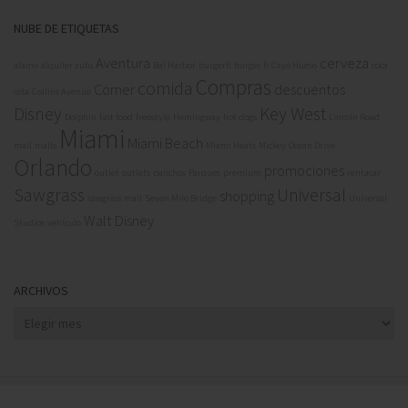
NUBE DE ETIQUETAS
Aventura
cerveza
alamo
alquiler auto
Bal Harbor
burgerfi
burger fi
Cayo Hueso
coca
Compras
comida
Comer
descuentos
cola
Collins Avenue
Disney
Key West
Dolphin
fast food
freestyle
Hemingway
hot dogs
Lincoln Road
Miami
Miami Beach
mall
malls
Miami Heats
Mickey
Ocean Drive
Orlando
promociones
outlet
outlets
panchos
Parques
premium
rentacar
Sawgrass
Universal
shopping
sawgrass mall
Seven Mile Bridge
Universal
Walt Disney
Studios
vehiculo
ARCHIVOS
Archivos