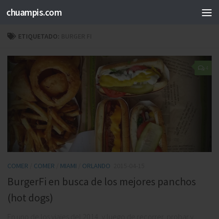
chuampis.com
ETIQUETADO:
BURGER FI
4
COMER
/
COMER
/
MIAMI
/
ORLANDO
2015-04-15
BurgerFi en busca de los mejores panchos
(hot dogs)
En uno de los viajes del 2014, y luego de recorrer, probar y