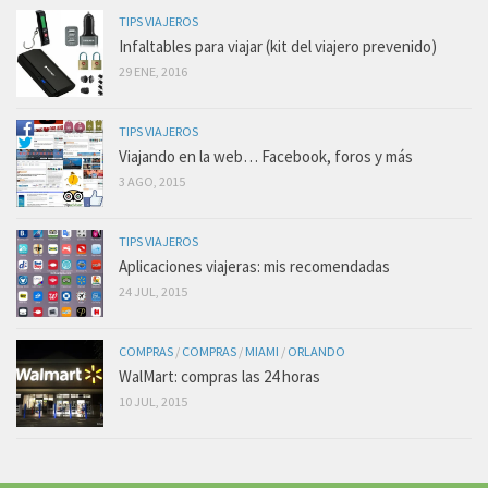
TIPS VIAJEROS
Infaltables para viajar (kit del viajero prevenido)
29 ENE, 2016
TIPS VIAJEROS
Viajando en la web… Facebook, foros y más
3 AGO, 2015
TIPS VIAJEROS
Aplicaciones viajeras: mis recomendadas
24 JUL, 2015
COMPRAS
/
COMPRAS
/
MIAMI
/
ORLANDO
WalMart: compras las 24 horas
10 JUL, 2015