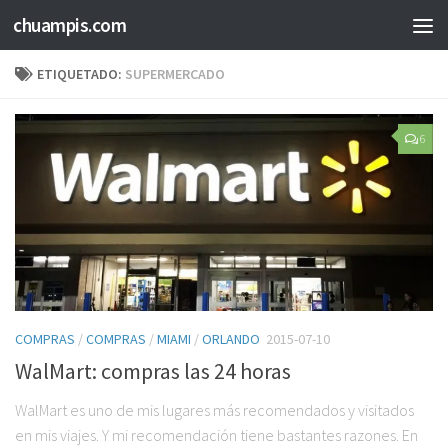
chuampis.com
ETIQUETADO:
SUPERMERCADO
6
COMPRAS
/
COMPRAS
/
MIAMI
/
ORLANDO
2015-07-10
WalMart: compras las 24 horas
WalMart es uno de mis lugares más recomendados y visitados
en mis viajes. Y mi recomendación tiene bastantes razones. En