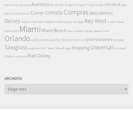
Aventura
cerveza
alamo
alquiler auto
Bal Harbor
burgerfi
burger fi
Cayo Hueso
coca
Compras
comida
Comer
descuentos
cola
Collins Avenue
Disney
Key West
Dolphin
fast food
freestyle
Hemingway
hot dogs
Lincoln Road
Miami
Miami Beach
mall
malls
Miami Heats
Mickey
Ocean Drive
Orlando
promociones
outlet
outlets
panchos
Parques
premium
rentacar
Sawgrass
Universal
shopping
sawgrass mall
Seven Mile Bridge
Universal
Walt Disney
Studios
vehiculo
ARCHIVOS
Archivos