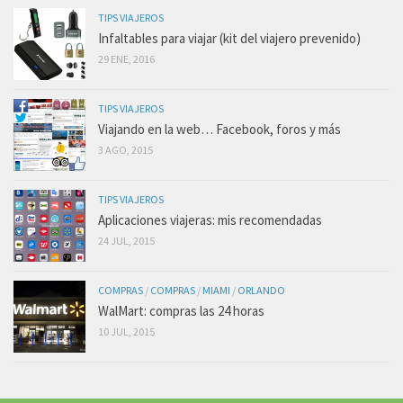
TIPS VIAJEROS
Infaltables para viajar (kit del viajero prevenido)
29 ENE, 2016
TIPS VIAJEROS
Viajando en la web… Facebook, foros y más
3 AGO, 2015
TIPS VIAJEROS
Aplicaciones viajeras: mis recomendadas
24 JUL, 2015
COMPRAS
/
COMPRAS
/
MIAMI
/
ORLANDO
WalMart: compras las 24 horas
10 JUL, 2015