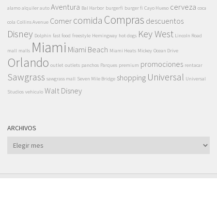
Aventura
cerveza
alamo
alquiler auto
Bal Harbor
burgerfi
burger fi
Cayo Hueso
coca
Compras
comida
Comer
descuentos
cola
Collins Avenue
Disney
Key West
Dolphin
fast food
freestyle
Hemingway
hot dogs
Lincoln Road
Miami
Miami Beach
mall
malls
Miami Heats
Mickey
Ocean Drive
Orlando
promociones
outlet
outlets
panchos
Parques
premium
rentacar
Sawgrass
Universal
shopping
sawgrass mall
Seven Mile Bridge
Universal
Walt Disney
Studios
vehiculo
ARCHIVOS
Archivos