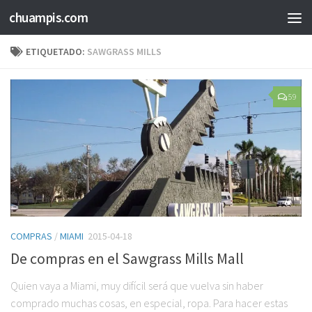
chuampis.com
ETIQUETADO:
SAWGRASS MILLS
59
COMPRAS
/
MIAMI
2015-04-18
De compras en el Sawgrass Mills Mall
Quien vaya a Miami, muy difícil será que vuelva sin haber
comprado muchas cosas, en especial, ropa. Para hacer estas