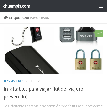
chuampis.com
ETIQUETADO:
POWER BANK
2
TIPS VIAJEROS
2016-01-29
Infaltables para viajar (kit del viajero
prevenido)
Los infaltables para viajar (o también podría titular el post como: