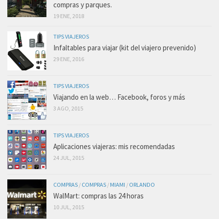
compras y parques.
19 ENE, 2018
TIPS VIAJEROS
Infaltables para viajar (kit del viajero prevenido)
29 ENE, 2016
TIPS VIAJEROS
Viajando en la web… Facebook, foros y más
3 AGO, 2015
TIPS VIAJEROS
Aplicaciones viajeras: mis recomendadas
24 JUL, 2015
COMPRAS
/
COMPRAS
/
MIAMI
/
ORLANDO
WalMart: compras las 24 horas
10 JUL, 2015