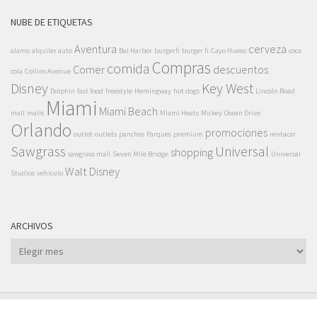
NUBE DE ETIQUETAS
Aventura
cerveza
alamo
alquiler auto
Bal Harbor
burgerfi
burger fi
Cayo Hueso
coca
Compras
comida
Comer
descuentos
cola
Collins Avenue
Disney
Key West
Dolphin
fast food
freestyle
Hemingway
hot dogs
Lincoln Road
Miami
Miami Beach
mall
malls
Miami Heats
Mickey
Ocean Drive
Orlando
promociones
outlet
outlets
panchos
Parques
premium
rentacar
Sawgrass
Universal
shopping
sawgrass mall
Seven Mile Bridge
Universal
Walt Disney
Studios
vehiculo
ARCHIVOS
Archivos