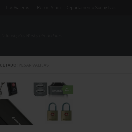
Tips Viajeros
Resort Miami – Departamento Sunny Isles
 Orlando, Key West y alrededores
QUETADO:
PESAR VALIJAS
2
Buena opción
genial
cionar en Miami,
ubicacion, cerca a la salida de
cacion, buen acceso
los grandes shoppings y de las
, ideal para
mejores playas del norte.
 la pileta con vista al