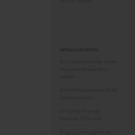
arrancar siempre.
Recomendable 100%
GONZALO LABADENS
ENTRADAS RECIENTES
Un paseo por Winter Garden.
Una pausa entre compras y
parques.
Infaltables para viajar (kit del
viajero prevenido)
Viajando en la web…
Facebook, foros y más
Aplicaciones viajeras: mis