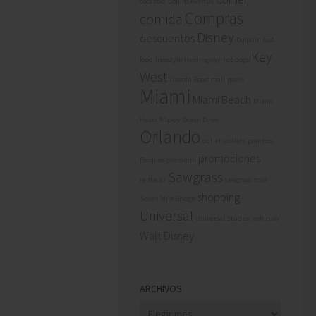
coca cola
Collins Avenue
Compras
comida
Disney
descuentos
Dolphin
fast
Key
food
freestyle
Hemingway
hot dogs
West
Lincoln Road
mall
malls
Miami
Miami Beach
Miami
Heats
Mickey
Ocean Drive
Orlando
outlet
outlets
panchos
promociones
Parques
premium
Sawgrass
rentacar
sawgrass mall
shopping
Seven Mile Bridge
Universal
Universal Studios
vehiculo
Walt Disney
ARCHIVOS
Archivos