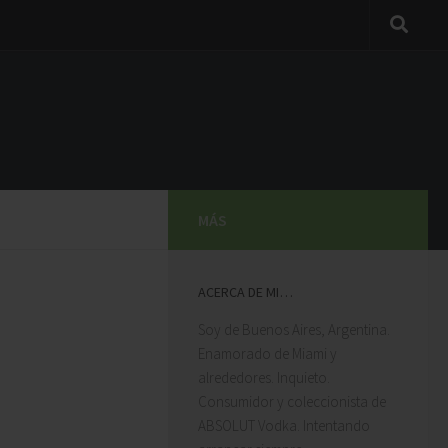
MÁS
ACERCA DE MI…
Soy de Buenos Aires, Argentina.
Excelente
Enamorado de Miami y
opción para alojarse en Miami,
alrededores. Inquieto.
cerca de los Mall, buena
Consumidor y coleccionista de
ubicación, las comodidades
ABSOLUT Vodka. Intentando
son muy buenas!