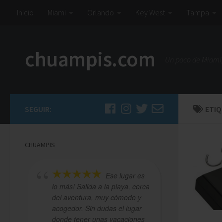
Inicio
Miami
Orlando
Key West
Tampa
chuampis.com
Un poco de Miami,
SEGUIR:
ETI
CHUAMPIS
Ese lugar es
lo más! Salida a la playa, cerca
para vaca
del aventura, muy cómodo y
buena ubi
acogedor. Sin dudas el lugar
a los Mall
donde tener unas vacaciones
descansar,