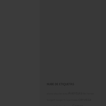
NUBE DE ETIQUETAS
Aventura
alamo
alquiler auto
Bal Harbor
cerveza
burgerfi
burger fi
Cayo Hueso
Comer