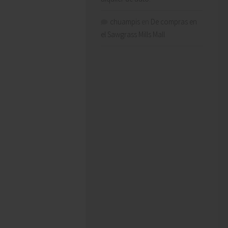
chuampis
en
De compras en
el Sawgrass Mills Mall