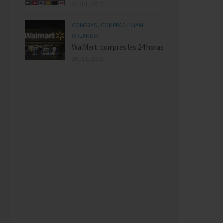
24 JUL, 2015
COMPRAS
/
COMPRAS
/
MIAMI
/
ORLANDO
WalMart: compras las 24 horas
10 JUL, 2015