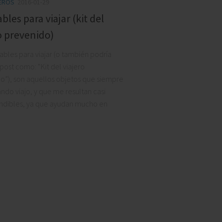
JEROS
2016-01-29
ial, la playa es
ables para viajar (kit del
MARTIN POLARDO
o prevenido)
tables para viajar (o también podría
ERNANDO MÁRTIN
l post como: “Kit del viajero
o”), son aquellos objetos que siempre
ando viajo, y que me resultan casi
ndibles, ya que ayudan mucho en