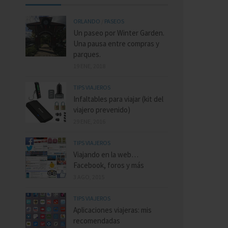
ORLANDO
/
PASEOS
Un paseo por Winter Garden.
Una pausa entre compras y
parques.
19 ENE, 2018
TIPS VIAJEROS
Infaltables para viajar (kit del
viajero prevenido)
29 ENE, 2016
TIPS VIAJEROS
Viajando en la web…
Facebook, foros y más
3 AGO, 2015
TIPS VIAJEROS
Aplicaciones viajeras: mis
recomendadas