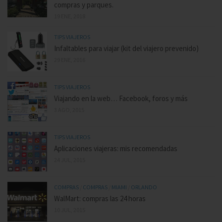
compras y parques.
19 ENE, 2018
TIPS VIAJEROS
Infaltables para viajar (kit del viajero prevenido)
29 ENE, 2016
TIPS VIAJEROS
Viajando en la web… Facebook, foros y más
3 AGO, 2015
TIPS VIAJEROS
Aplicaciones viajeras: mis recomendadas
24 JUL, 2015
COMPRAS
/
COMPRAS
/
MIAMI
/
ORLANDO
WalMart: compras las 24 horas
10 JUL, 2015