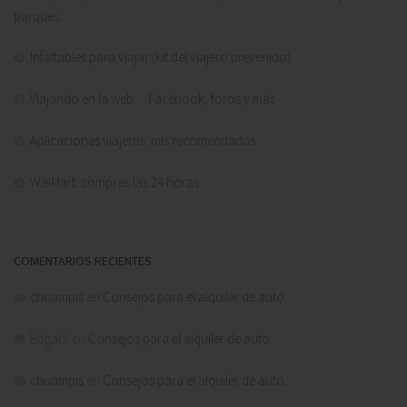
parques.
Infaltables para viajar (kit del viajero prevenido)
Viajando en la web… Facebook, foros y más
Aplicaciones viajeras: mis recomendadas
WalMart: compras las 24 horas
COMENTARIOS RECIENTES
chuampis
en
Consejos para el alquiler de auto.
EdgarV
en
Consejos para el alquiler de auto.
chuampis
en
Consejos para el alquiler de auto.