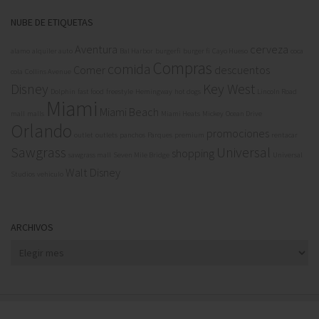
NUBE DE ETIQUETAS
Aventura
cerveza
alamo
alquiler auto
Bal Harbor
burgerfi
burger fi
Cayo Hueso
coca
Compras
comida
Comer
descuentos
cola
Collins Avenue
Disney
Key West
Dolphin
fast food
freestyle
Hemingway
hot dogs
Lincoln Road
Miami
Miami Beach
mall
malls
Miami Heats
Mickey
Ocean Drive
Orlando
promociones
outlet
outlets
panchos
Parques
premium
rentacar
Sawgrass
Universal
shopping
sawgrass mall
Seven Mile Bridge
Universal
Walt Disney
Studios
vehiculo
ARCHIVOS
Archivos