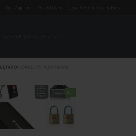
Tips Viajeros
Resort Miami – Departamento Sunny Isles
 Orlando, Key West y alrededores
QUETADO:
CONSEJOS PARA VIAJAR
2
Ese lugar es
genial
lida a la playa, cerca
ubicacion, cerca a la salida de
ura, muy cómodo y
los grandes shoppings y de las
 Sin dudas el lugar
mejores playas del norte.
er unas vacaciones