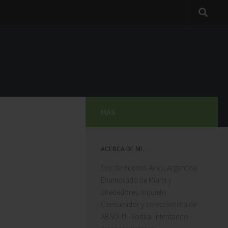
MÁS
ACERCA DE MI…
Soy de Buenos Aires, Argentina.
Enamorado de Miami y
alrededores. Inquieto.
Consumidor y coleccionista de
ABSOLUT Vodka. Intentando
PAULA ALMEIDA