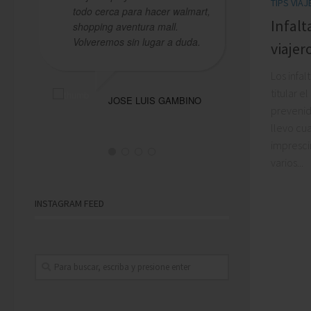
TIPS VIA
todo cerca para hacer walmart,
perfectas
Infalt
shopping aventura mall.
Volveremos sin lugar a duda.
viajer
S
Los infal
titular e
JOSE LUIS GAMBINO
prevenid
llevo cu
impresci
varios...
INSTAGRAM FEED