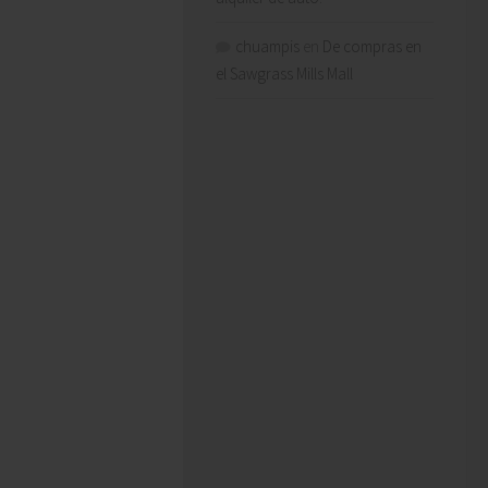
chuampis
en
De compras en
el Sawgrass Mills Mall