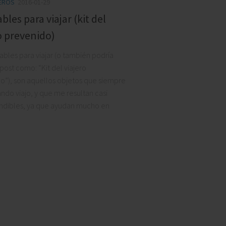
JEROS
2016-01-29
ables para viajar (kit del
MARTIN POLARDO
o prevenido)
OLEDAD GARCIA
tables para viajar (o también podría
l post como: “Kit del viajero
o”), son aquellos objetos que siempre
ando viajo, y que me resultan casi
ndibles, ya que ayudan mucho en