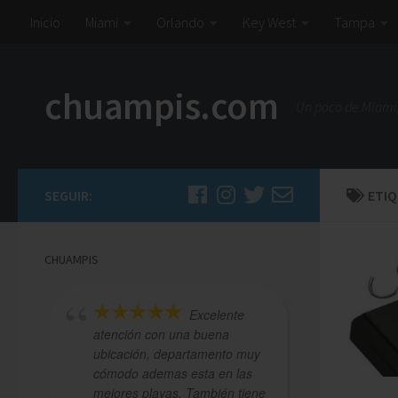
Inicio
Miami
Orlando
Key West
Tampa
chuampis.com
Un poco de Miami,
SEGUIR:
ETI
CHUAMPIS
Excelente
atención con una buena
lo más! Sa
ubicación, departamento muy
del avent
cómodo ademas esta en las
acogedor.
mejores playas. También tiene
donde ten