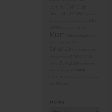
coca cola
Collins Avenue
Compras
comida
Disney
descuentos
Dolphin
fast
Key
food
freestyle
Hemingway
hot dogs
West
Lincoln Road
mall
malls
Miami
Miami Beach
Miami
Heats
Mickey
Ocean Drive
Orlando
outlet
outlets
panchos
promociones
Parques
premium
Sawgrass
rentacar
sawgrass mall
shopping
Seven Mile Bridge
Universal
Universal Studios
vehiculo
Walt Disney
ARCHIVOS
Archivos