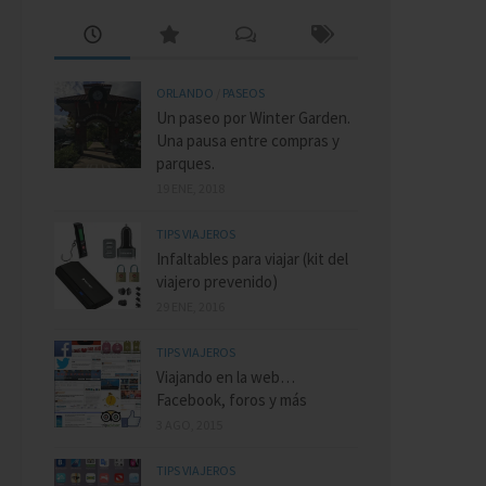
ORLANDO
/
PASEOS
Un paseo por Winter Garden.
Una pausa entre compras y
parques.
19 ENE, 2018
TIPS VIAJEROS
Infaltables para viajar (kit del
viajero prevenido)
29 ENE, 2016
TIPS VIAJEROS
Viajando en la web…
Facebook, foros y más
3 AGO, 2015
TIPS VIAJEROS