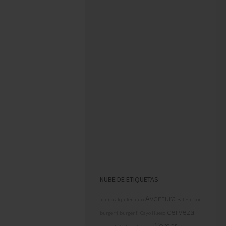
NUBE DE ETIQUETAS
Aventura
alamo
alquiler auto
Bal Harbor
cerveza
burgerfi
burger fi
Cayo Hueso
Comer