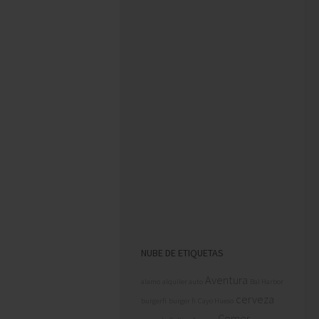
NUBE DE ETIQUETAS
Aventura
alamo
alquiler auto
Bal Harbor
cerveza
burgerfi
burger fi
Cayo Hueso
Comer