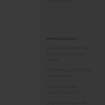
arrancar siempre.
mar es genial, la playa es
genial!
FERNANDO MÁRTIN
ENTRADAS RECIENTES
Un paseo por Winter Garden.
Una pausa entre compras y
parques.
Infaltables para viajar (kit del
viajero prevenido)
Viajando en la web…
Facebook, foros y más
Aplicaciones viajeras: mis