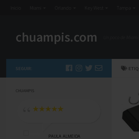
Inicio
Miami
Orlando
Key West
Tampa
chuampis.com
Un poco de Miami,
SEGUIR:
ETI
CHUAMPIS
departame
ubicacion
bien equi
PAULA ALMEIDA
la atencio