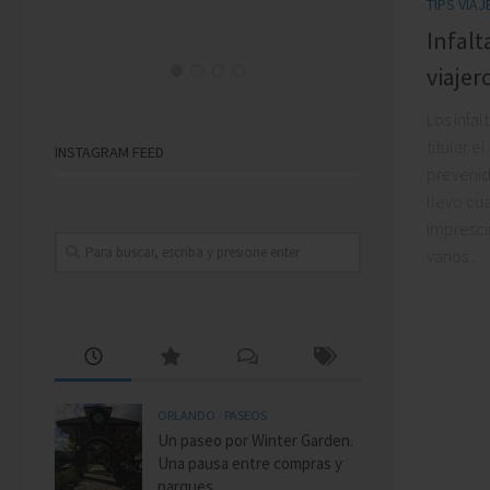
TIPS VIA
Infalt
viajer
J
Los infal
titular e
INSTAGRAM FEED
prevenid
llevo cu
impresci
varios...
ORLANDO
/
PASEOS
Un paseo por Winter Garden.
Una pausa entre compras y
parques.