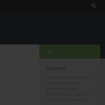
MÁS
ACERCA DE MI…
Soy de Buenos Aires, Argentina.
Buena opción
Enamorado de Miami y
para vacacionar en Miami,
alrededores. Inquieto.
buena ubicacion, buen acceso
Consumidor y coleccionista de
a los Mall, ideal para
ABSOLUT Vodka. Intentando
descansar, la pileta con vista al