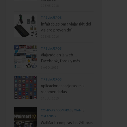
19 ENE, 2018
TIPS VIAJEROS
Infaltables para viajar (kit del
viajero prevenido)
29 ENE, 2016
TIPS VIAJEROS
Viajando en la web…
Facebook, foros y más
3 AGO, 2015
TIPS VIAJEROS
Aplicaciones viajeras: mis
recomendadas
24 JUL, 2015
COMPRAS
/
COMPRAS
/
MIAMI
/
ORLANDO
WalMart: compras las 24 horas