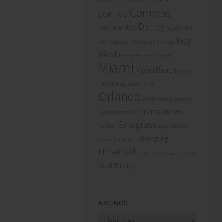
coca cola
Collins Avenue
Compras
comida
Disney
descuentos
Dolphin
fast
Key
food
freestyle
Hemingway
hot dogs
West
Lincoln Road
mall
malls
Miami
Miami Beach
Miami
Heats
Mickey
Ocean Drive
Orlando
outlet
outlets
panchos
promociones
Parques
premium
Sawgrass
rentacar
sawgrass mall
shopping
Seven Mile Bridge
Universal
Universal Studios
vehiculo
Walt Disney
ARCHIVOS
Archivos