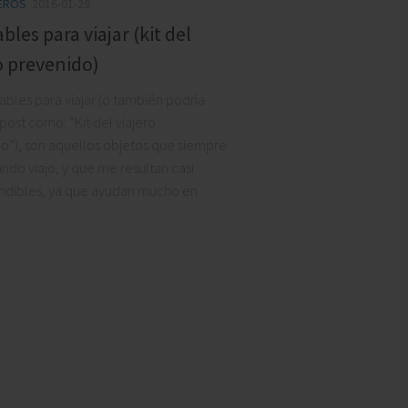
JEROS
2016-01-29
ables para viajar (kit del
MARTIN POLARDO
o prevenido)
OMA AMOROSO
tables para viajar (o también podría
l post como: “Kit del viajero
o”), son aquellos objetos que siempre
ando viajo, y que me resultan casi
ndibles, ya que ayudan mucho en