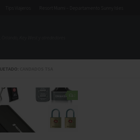
Tips Viajeros
Resort Miami – Departamento Sunny Isles
 Orlando, Key West y alrededores
QUETADO:
CANDADOS TSA
2
Muy buen
genial
nto !! Genial
ubicacion, cerca a la salida de
, muy comodos y
los grandes shoppings y de las
pados !! Gracias por
mejores playas del norte.
n !!