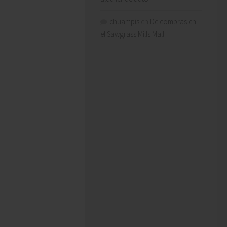
chuampis
en
De compras en
el Sawgrass Mills Mall