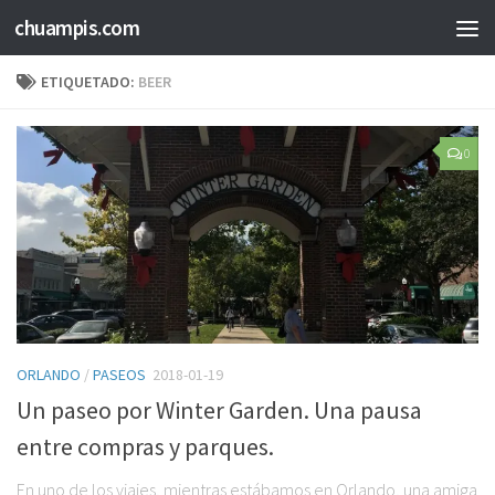
chuampis.com
ETIQUETADO:
BEER
0
ORLANDO
/
PASEOS
2018-01-19
Un paseo por Winter Garden. Una pausa
entre compras y parques.
En uno de los viajes, mientras estábamos en Orlando, una amiga