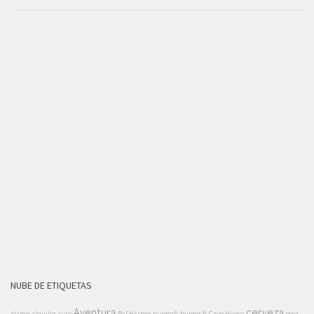
NUBE DE ETIQUETAS
Aventura
cerveza
alamo
alquiler auto
Bal Harbor
burgerfi
burger fi
Cayo Hueso
coca