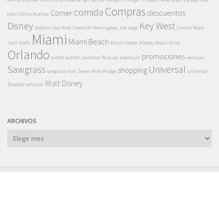
Compras
comida
Comer
descuentos
cola
Collins Avenue
Disney
Key West
Dolphin
fast food
freestyle
Hemingway
hot dogs
Lincoln Road
Miami
Miami Beach
mall
malls
Miami Heats
Mickey
Ocean Drive
Orlando
promociones
outlet
outlets
panchos
Parques
premium
rentacar
Sawgrass
Universal
shopping
sawgrass mall
Seven Mile Bridge
Universal
Walt Disney
Studios
vehiculo
ARCHIVOS
Archivos