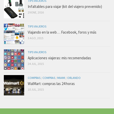
TIPS VIAJEROS
Infaltables para viajar (kit del viajero prevenido)
29 ENE, 2016
TIPS VIAJEROS
Viajando en la web… Facebook, foros y más
3 AGO, 2015
TIPS VIAJEROS
Aplicaciones viajeras: mis recomendadas
24 JUL, 2015
COMPRAS
/
COMPRAS
/
MIAMI
/
ORLANDO
WalMart: compras las 24 horas
10 JUL, 2015